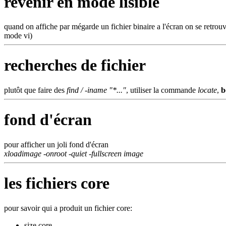
revenir en mode lisible
quand on affiche par mégarde un fichier binaire a l'écran on se retr
mode vi)
recherches de fichier
plutôt que faire des
find / -iname "*..."
, utiliser la commande
locate
,
b
fond d'écran
pour afficher un joli fond d'écran
xloadimage -onroot -quiet -fullscreen image
les fichiers core
pour savoir qui a produit un fichier core:
size core