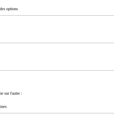
 des options
 sur l'autre :
ines