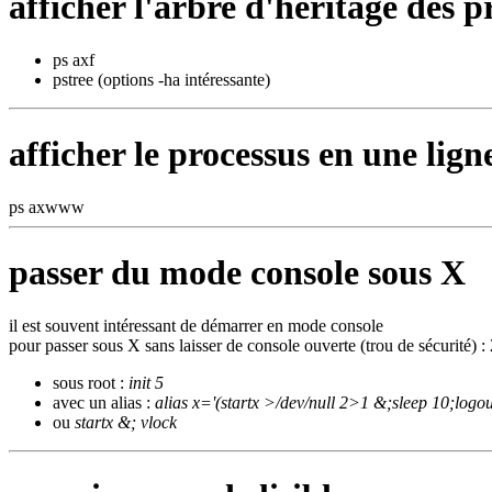
afficher l'arbre d'héritage des p
ps axf
pstree (options -ha intéressante)
afficher le processus en une lign
ps axwww
passer du mode console sous X
il est souvent intéressant de démarrer en mode console
pour passer sous X sans laisser de console ouverte (trou de sécurité) : 
sous root :
init 5
avec un alias :
alias x='(startx >/dev/null 2>1 &;sleep 10;logou
ou
startx &; vlock