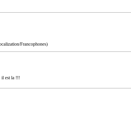
calization/Francophones)
l est la !!!