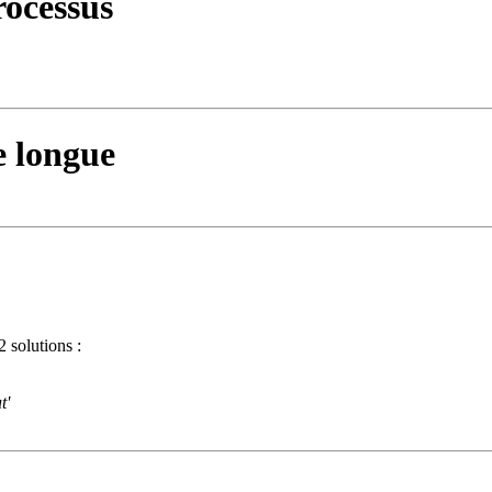
rocessus
e longue
2 solutions :
t'