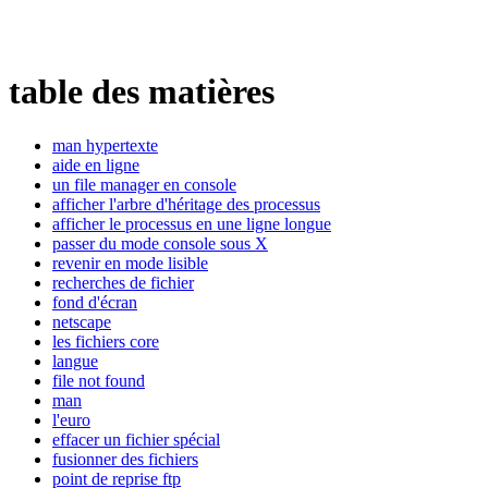
table des matières
man hypertexte
aide en ligne
un file manager en console
afficher l'arbre d'héritage des processus
afficher le processus en une ligne longue
passer du mode console sous X
revenir en mode lisible
recherches de fichier
fond d'écran
netscape
les fichiers core
langue
file not found
man
l'euro
effacer un fichier spécial
fusionner des fichiers
point de reprise ftp