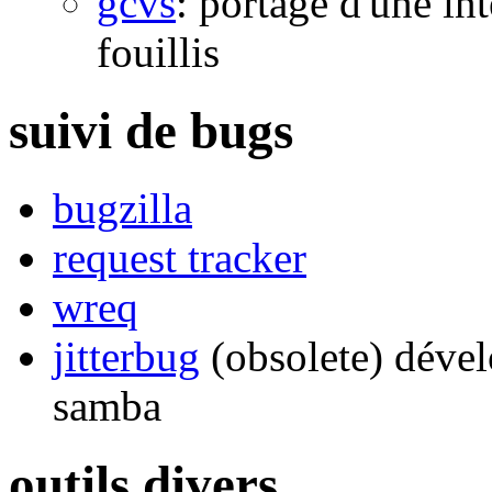
gcvs
: portage d'une i
fouillis
suivi de bugs
bugzilla
request tracker
wreq
jitterbug
(obsolete) dével
samba
outils divers