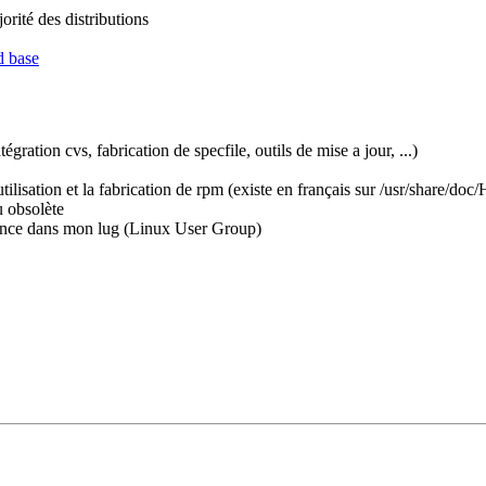
orité des distributions
d base
gration cvs, fabrication de specfile, outils de mise a jour, ...)
isation et la fabrication de rpm (existe en français sur /usr/share/doc
 obsolète
rence dans mon lug (Linux User Group)