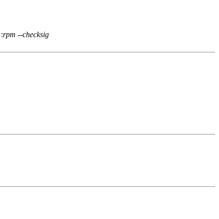
:
rpm --checksig