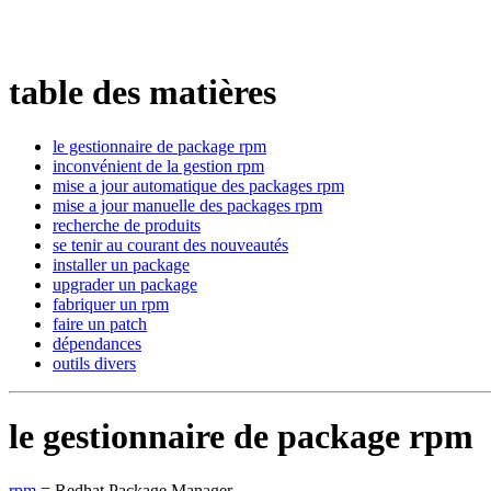
table des matières
le gestionnaire de package rpm
inconvénient de la gestion rpm
mise a jour automatique des packages rpm
mise a jour manuelle des packages rpm
recherche de produits
se tenir au courant des nouveautés
installer un package
upgrader un package
fabriquer un rpm
faire un patch
dépendances
outils divers
le gestionnaire de package rpm
rpm
= Redhat Package Manager