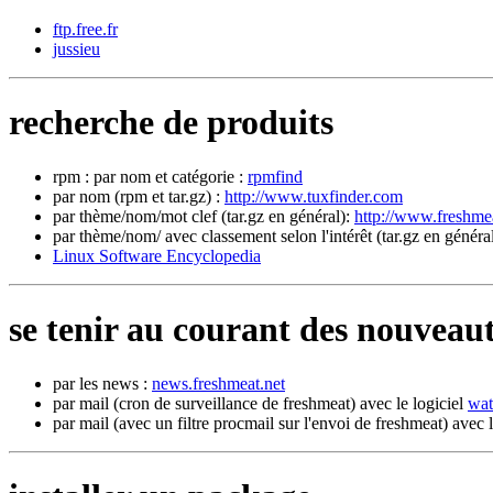
ftp.free.fr
jussieu
recherche de produits
rpm : par nom et catégorie :
rpmfind
par nom (rpm et tar.gz) :
http://www.tuxfinder.com
par thème/nom/mot clef (tar.gz en général):
http://www.freshmea
par thème/nom/ avec classement selon l'intérêt (tar.gz en généra
Linux Software Encyclopedia
se tenir au courant des nouveau
par les news :
news.freshmeat.net
par mail (cron de surveillance de freshmeat) avec le logiciel
wa
par mail (avec un filtre procmail sur l'envoi de freshmeat) avec 