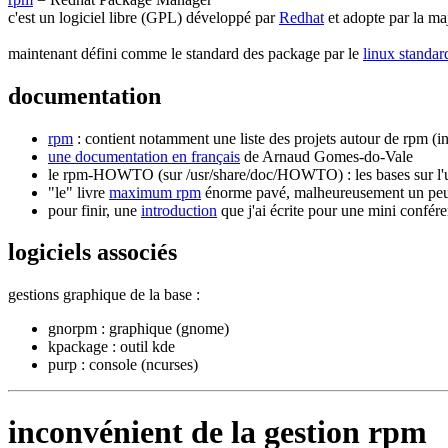
c'est un logiciel libre (GPL) développé par
Redhat
et adopte par la maj
maintenant défini comme le standard des package par le
linux standar
documentation
rpm
: contient notamment une liste des projets autour de rpm (inté
une documentation en français
de Arnaud Gomes-do-Vale
le rpm-HOWTO (sur /usr/share/doc/HOWTO) : les bases sur l'util
"le" livre
maximum rpm
énorme pavé, malheureusement un peu
pour finir, une
introduction
que j'ai écrite pour une mini confé
logiciels associés
gestions graphique de la base :
gnorpm : graphique (gnome)
kpackage : outil kde
purp : console (ncurses)
inconvénient de la gestion rpm