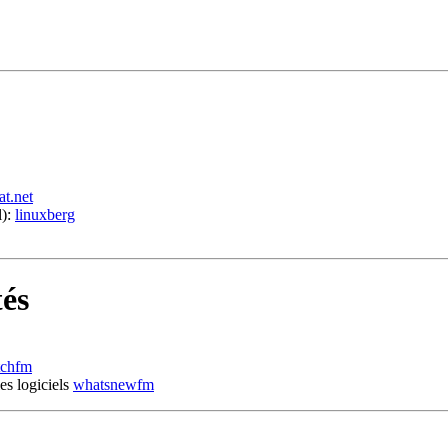
t.net
l):
linuxberg
tés
tchfm
les logiciels
whatsnewfm